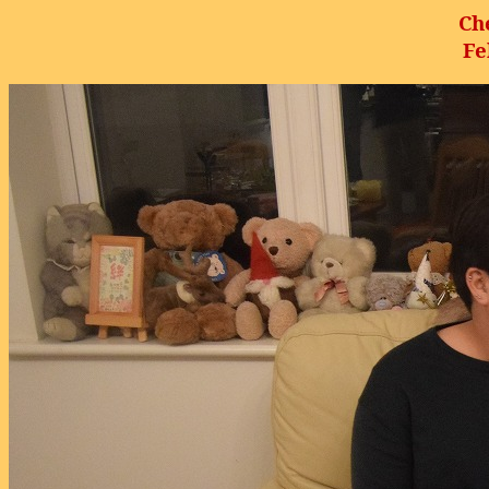
Ch
Fe