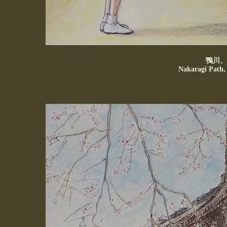
鴨川、
Nakaragi
Path, 