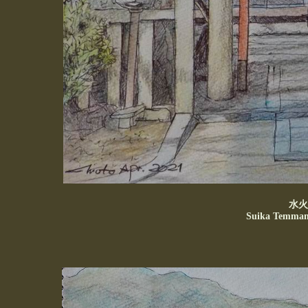
水火
Suika
Temman