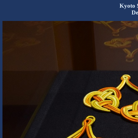
Kyoto 
De