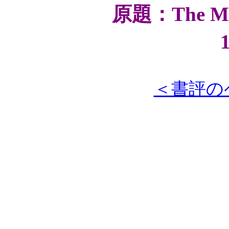
原題：
The Mu
＜書評の