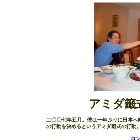
アミダ籤
二〇〇七年五月。僕は一年ぶりに日本へ
の行動を決めるというアミダ籤式の行動
ロ