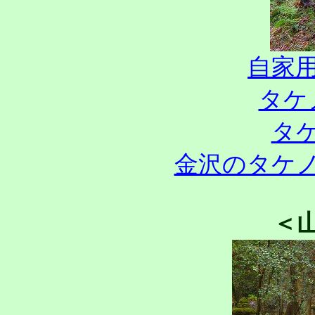
自家
タケ
タ
金沢のタケ
＜