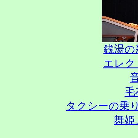
銭湯の
エレク
毛
タクシーの乗
舞姫