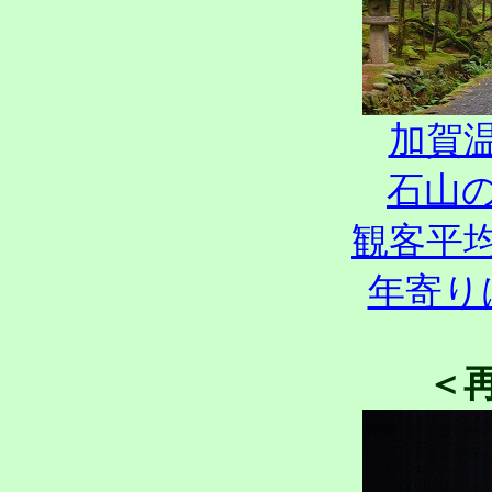
加賀
石山
観客平
年寄り
＜