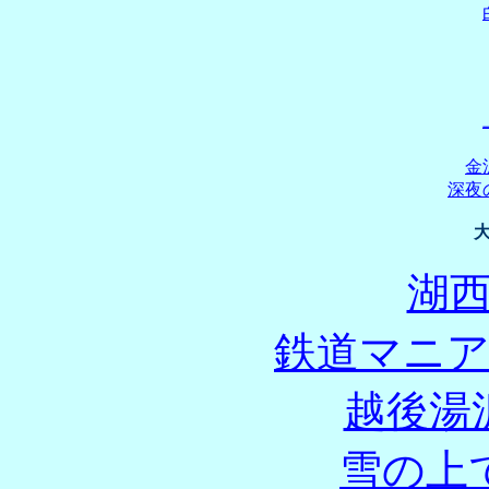
金
深夜
湖
鉄道マニ
越後湯
雪の上