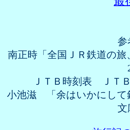
最
参
南正時「全国ＪＲ鉄道の旅
ＪＴＢ時刻表 ＪＴ
小池滋 「余はいかにして
文