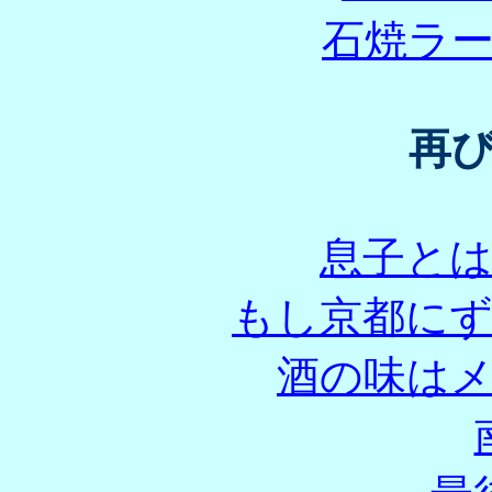
石焼ラ
再
息子と
もし京都に
酒の味は